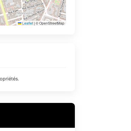
Leaflet
|
© OpenStreetMap
opriétés.