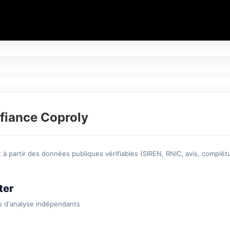
fiance Coproly
à partir des données publiques vérifiables (SIREN, RNIC, avis, complétu
ter
s d'analyse indépendants