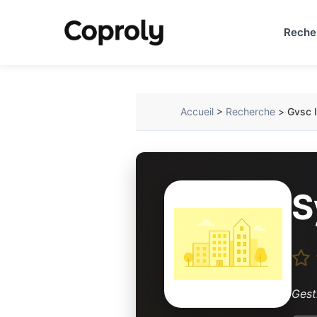
Reche
Accueil
>
Recherche
>
Gvsc I
S
Gest