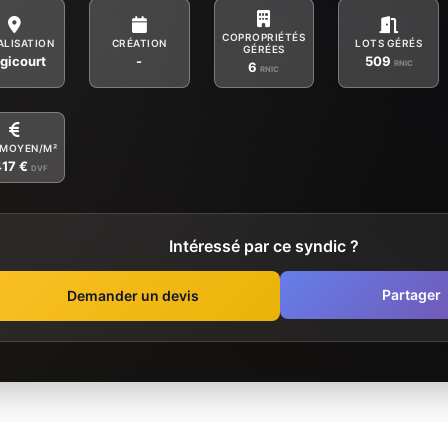
COPROPRIÉTÉS
ALISATION
CRÉATION
LOTS GÉRÉS
GÉRÉES
gicourt
-
509
RNIC
6
RNIC
 MOYEN/M²
417 €
DVF
Intéressé par ce syndic ?
Partager
Demander un devis