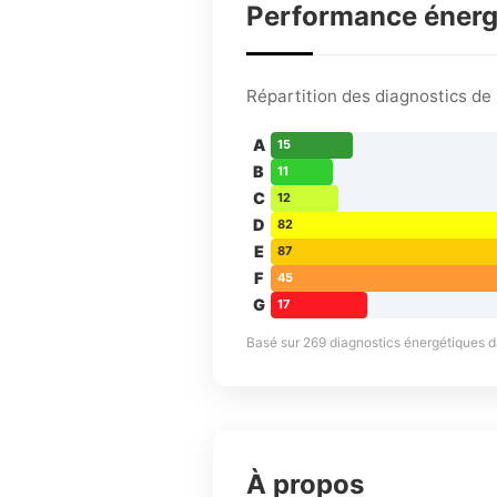
Performance éner
Répartition des diagnostics d
A
15
B
11
C
12
D
82
E
87
F
45
G
17
Basé sur 269 diagnostics énergétiques dan
À propos