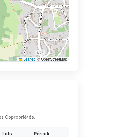
Leaflet
|
© OpenStreetMap
es Copropriétés.
Lots
Période