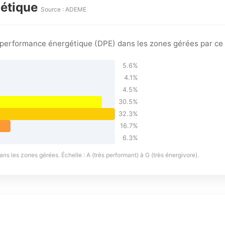
gétique
Source : ADEME
e performance énergétique (DPE) dans les zones gérées par ce
5.6%
4.1%
4.5%
30.5%
32.3%
16.7%
6.3%
s les zones gérées. Échelle : A (très performant) à G (très énergivore).