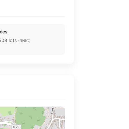
rées
 509 lots
(RNIC)