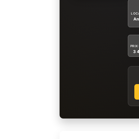
LOC
An
PRIX
3 