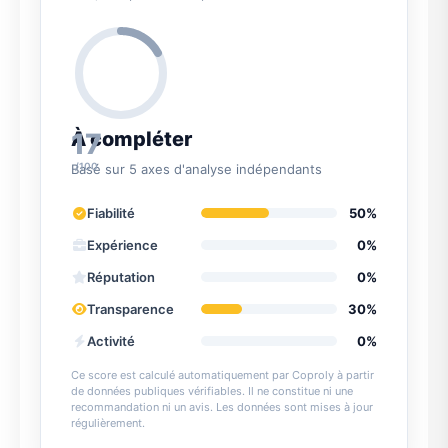
17
À compléter
/100
Basé sur 5 axes d'analyse indépendants
Fiabilité
50%
Expérience
0%
Réputation
0%
Transparence
30%
Activité
0%
Ce score est calculé automatiquement par Coproly à partir
de données publiques vérifiables. Il ne constitue ni une
recommandation ni un avis. Les données sont mises à jour
régulièrement.