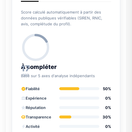
Score calculé automatiquement à partir des
données publiques vérifiables (SIREN, RNIC,
avis, complétude du profil).
17
À compléter
/100
Basé sur 5 axes d'analyse indépendants
Fiabilité
50%
Expérience
0%
Réputation
0%
Transparence
30%
Activité
0%