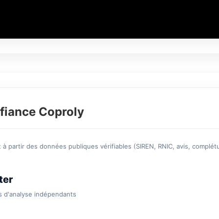
fiance Coproly
à partir des données publiques vérifiables (SIREN, RNIC, avis, complétu
ter
s d'analyse indépendants