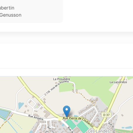
ubertin
-Genusson