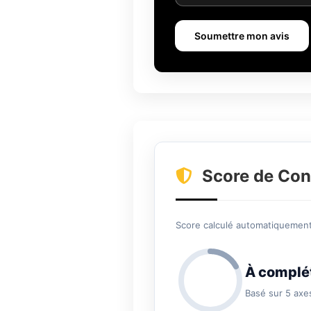
Soumettre mon avis
Score de Con
Score calculé automatiquement 
À complé
Basé sur 5 axe