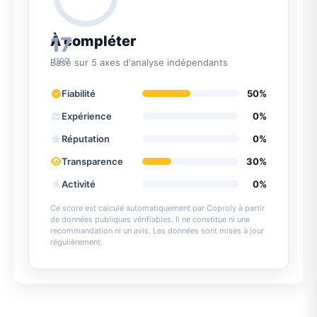
17
À compléter
/100
Basé sur 5 axes d'analyse indépendants
Fiabilité
50%
Expérience
0%
Réputation
0%
Transparence
30%
Activité
0%
Ce score est calculé automatiquement par Coproly à partir
de données publiques vérifiables. Il ne constitue ni une
recommandation ni un avis. Les données sont mises à jour
régulièrement.