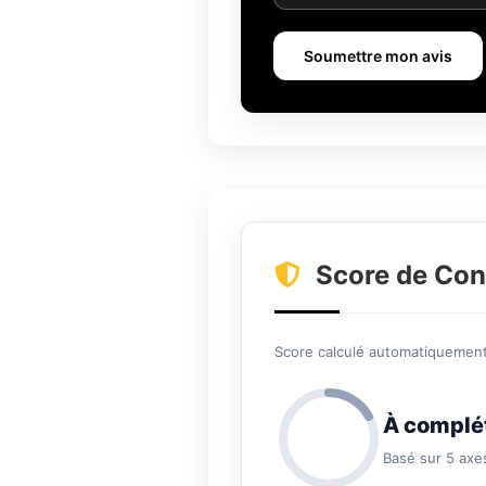
Soumettre mon avis
Score de Con
Score calculé automatiquement 
À complé
Basé sur 5 axe