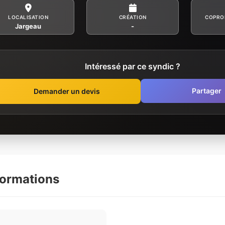
LOCALISATION
CRÉATION
COPRO
Jargeau
-
Intéressé par ce syndic ?
Partager
Demander un devis
formations