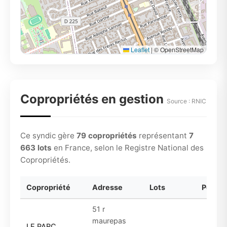
Leaflet
|
© OpenStreetMap
Copropriétés en gestion
Source : RNIC
Ce syndic gère
79 copropriétés
représentant
7
663 lots
en France, selon le Registre National des
Copropriétés.
Copropriété
Adresse
Lots
Périod
51 r
maurepas
LE PARC