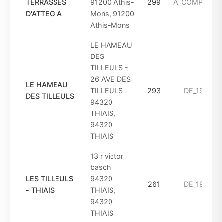
TERRASSES
91200 Athis-
299
A_COMPTER_D
D'ATTEGIA
Mons, 91200
Athis-Mons
LE HAMEAU
DES
TILLEULS -
26 AVE DES
LE HAMEAU
TILLEULS
293
DE_1961_A
DES TILLEULS
94320
THIAIS,
94320
THIAIS
13 r victor
basch
LES TILLEULS
94320
261
DE_1961_A
- THIAIS
THIAIS,
94320
THIAIS