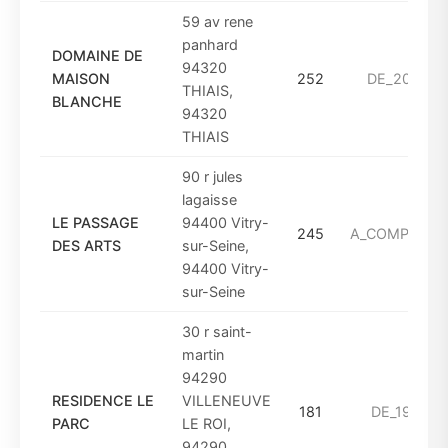
59 av rene
panhard
DOMAINE DE
94320
MAISON
252
DE_2001_A
THIAIS,
BLANCHE
94320
THIAIS
90 r jules
lagaisse
LE PASSAGE
94400 Vitry-
245
A_COMPTER_D
DES ARTS
sur-Seine,
94400 Vitry-
sur-Seine
30 r saint-
martin
94290
RESIDENCE LE
VILLENEUVE
181
DE_1961_A
PARC
LE ROI,
94290