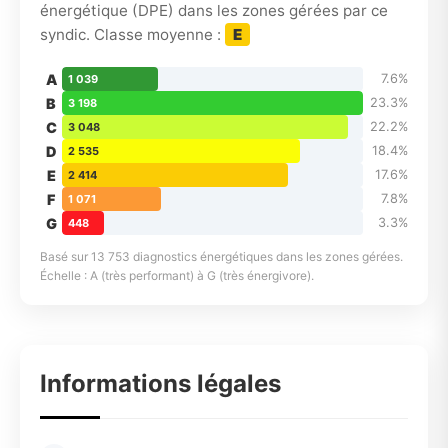
énergétique (DPE) dans les zones gérées par ce
syndic. Classe moyenne :
E
A
7.6%
1 039
B
23.3%
3 198
C
22.2%
3 048
D
18.4%
2 535
E
17.6%
2 414
F
7.8%
1 071
G
3.3%
448
Basé sur 13 753 diagnostics énergétiques dans les zones gérées.
Échelle : A (très performant) à G (très énergivore).
Informations légales