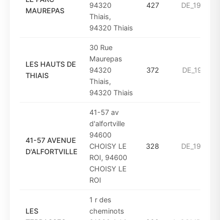
94320
427
DE_1975_A
MAUREPAS
Thiais,
94320 Thiais
30 Rue
Maurepas
LES HAUTS DE
94320
372
DE_1961_A
THIAIS
Thiais,
94320 Thiais
41-57 av
d'alfortville
94600
41-57 AVENUE
CHOISY LE
328
DE_1949_A
D'ALFORTVILLE
ROI, 94600
CHOISY LE
ROI
1 r des
LES
cheminots