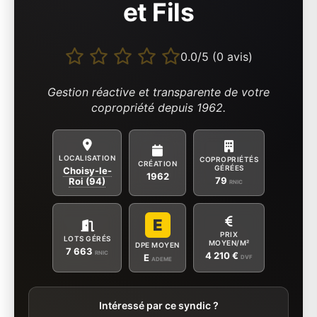
et Fils
0.0/5 (0 avis)
Gestion réactive et transparente de votre
copropriété depuis 1962.
LOCALISATION
COPROPRIÉTÉS
CRÉATION
GÉRÉES
Choisy-le-
1962
79
Roi (94)
RNIC
E
PRIX
LOTS GÉRÉS
MOYEN/M²
DPE MOYEN
7 663
RNIC
4 210 €
E
DVF
ADEME
Intéressé par ce syndic ?