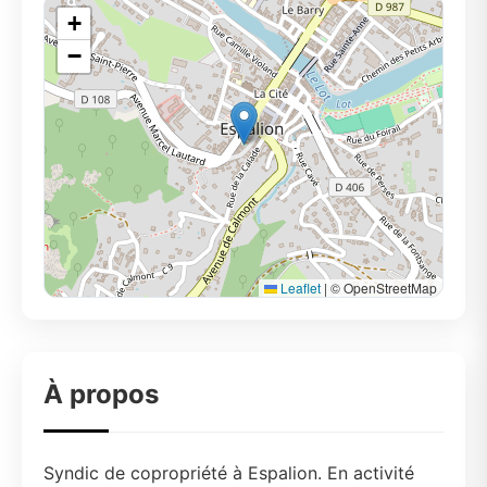
+
−
Leaflet
|
© OpenStreetMap
À propos
Syndic de copropriété à Espalion. En activité