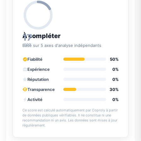
17
À compléter
/100
Basé sur 5 axes d'analyse indépendants
Fiabilité
50%
Expérience
0%
Réputation
0%
Transparence
30%
Activité
0%
Ce score est calculé automatiquement par Coproly à partir
de données publiques vérifiables. Il ne constitue ni une
recommandation ni un avis. Les données sont mises à jour
régulièrement.