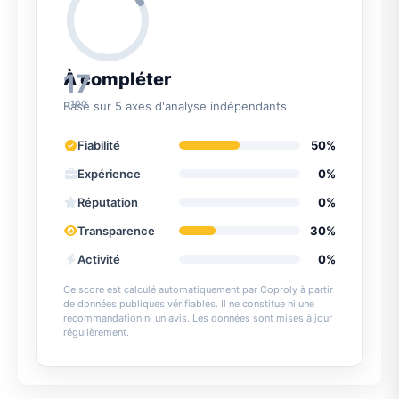
17
À compléter
/100
Basé sur 5 axes d'analyse indépendants
Fiabilité
50%
Expérience
0%
Réputation
0%
Transparence
30%
Activité
0%
Ce score est calculé automatiquement par Coproly à partir
de données publiques vérifiables. Il ne constitue ni une
recommandation ni un avis. Les données sont mises à jour
régulièrement.