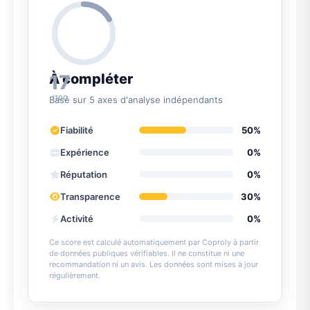
17
À compléter
/100
Basé sur 5 axes d'analyse indépendants
Fiabilité
50%
Expérience
0%
Réputation
0%
Transparence
30%
Activité
0%
Ce score est calculé automatiquement par Coproly à partir
de données publiques vérifiables. Il ne constitue ni une
recommandation ni un avis. Les données sont mises à jour
régulièrement.