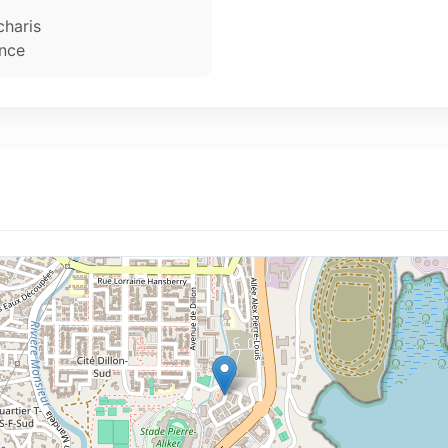
charis
nce