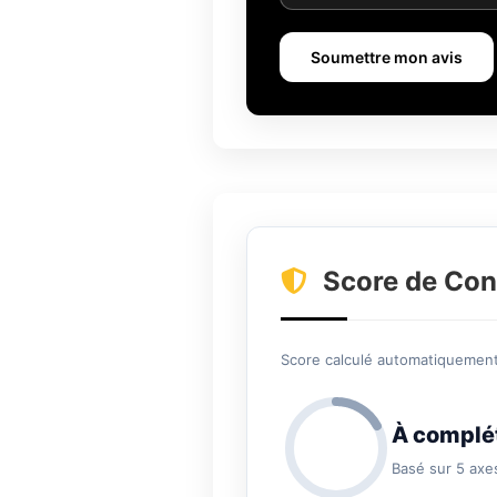
Soumettre mon avis
Score de Con
Score calculé automatiquement 
À complé
Basé sur 5 axe