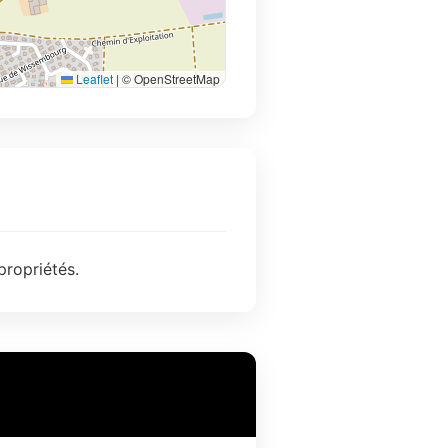
Leaflet
|
© OpenStreetMap
propriétés.