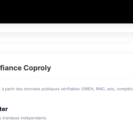
fiance Coproly
à partir des données publiques vérifiables (SIREN, RNIC, avis, complétu
ter
s d'analyse indépendants