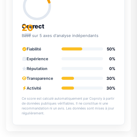
20
Correct
/100
Basé sur 5 axes d'analyse indépendants
Fiabilité
50%
Expérience
0%
Réputation
0%
Transparence
30%
Activité
30%
Ce score est calculé automatiquement par Coproly à partir
de données publiques vérifiables. Il ne constitue ni une
recommandation ni un avis. Les données sont mises à jour
régulièrement.