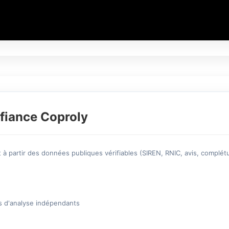
fiance Coproly
à partir des données publiques vérifiables (SIREN, RNIC, avis, complétu
s d'analyse indépendants