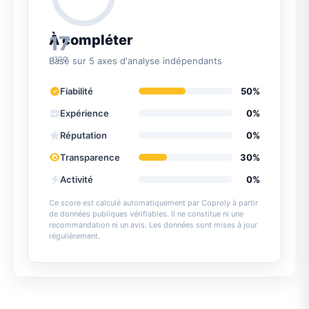
17
À compléter
/100
Basé sur 5 axes d'analyse indépendants
Fiabilité
50%
Expérience
0%
Réputation
0%
Transparence
30%
Activité
0%
Ce score est calculé automatiquement par Coproly à partir
de données publiques vérifiables. Il ne constitue ni une
recommandation ni un avis. Les données sont mises à jour
régulièrement.