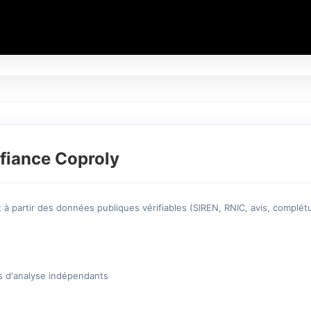
fiance Coproly
à partir des données publiques vérifiables (SIREN, RNIC, avis, complétu
s d'analyse indépendants