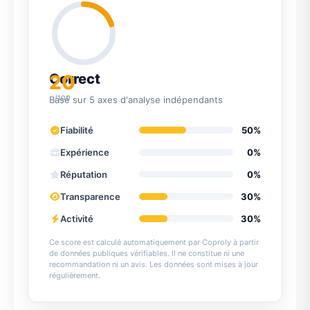
20
Correct
/100
Basé sur 5 axes d'analyse indépendants
Fiabilité
50%
Expérience
0%
Réputation
0%
Transparence
30%
Activité
30%
Ce score est calculé automatiquement par Coproly à partir
de données publiques vérifiables. Il ne constitue ni une
recommandation ni un avis. Les données sont mises à jour
régulièrement.