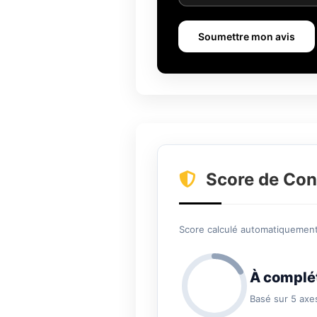
Soumettre mon avis
Score de Con
Score calculé automatiquement 
À complé
Basé sur 5 axe