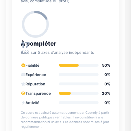
avis, complétude du profil).
17
À compléter
/100
Basé sur 5 axes d'analyse indépendants
Fiabilité
50%
Expérience
0%
Réputation
0%
Transparence
30%
Activité
0%
Ce score est calculé automatiquement par Coproly à partir
de données publiques vérifiables. Il ne constitue ni une
recommandation ni un avis. Les données sont mises à jour
régulièrement.