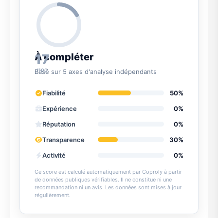
17
À compléter
/100
Basé sur 5 axes d'analyse indépendants
Fiabilité
50%
Expérience
0%
Réputation
0%
Transparence
30%
Activité
0%
Ce score est calculé automatiquement par Coproly à partir
de données publiques vérifiables. Il ne constitue ni une
recommandation ni un avis. Les données sont mises à jour
régulièrement.