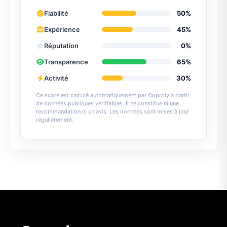
Fiabilité
50%
Expérience
45%
Réputation
0%
Transparence
65%
Activité
30%
Ce score est calculé automatiquement par Coproly à partir
de données publiques vérifiables. Il ne constitue ni une
recommandation ni un avis. Les données sont mises à jour
régulièrement.