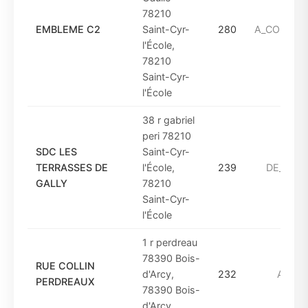
78210
EMBLEME C2
Saint-Cyr-
280
A_COMPTE
l'École,
78210
Saint-Cyr-
l'École
38 r gabriel
peri 78210
SDC LES
Saint-Cyr-
TERRASSES DE
l'École,
239
DE_2001
GALLY
78210
Saint-Cyr-
l'École
1 r perdreau
78390 Bois-
RUE COLLIN
d'Arcy,
232
AVANT
PERDREAUX
78390 Bois-
d'Arcy