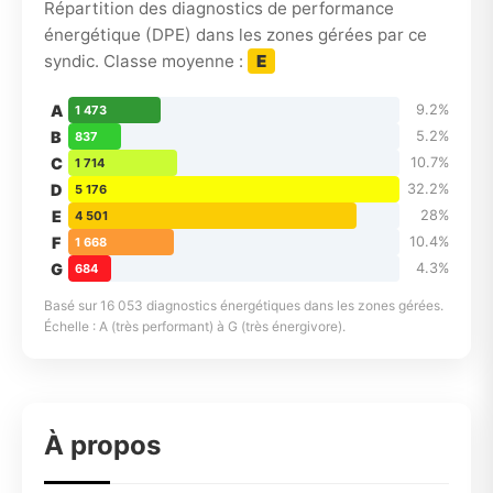
Répartition des diagnostics de performance
énergétique (DPE) dans les zones gérées par ce
syndic. Classe moyenne :
E
A
9.2%
1 473
B
5.2%
837
C
10.7%
1 714
D
32.2%
5 176
E
28%
4 501
F
10.4%
1 668
G
4.3%
684
Basé sur 16 053 diagnostics énergétiques dans les zones gérées.
Échelle : A (très performant) à G (très énergivore).
À propos