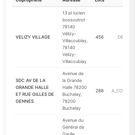
13 pl lucien
bossoutrot
78140
Vélizy-
VELIZY VILLAGE
456
DE_1961
Villacoublay,
78140
Vélizy-
Villacoublay
Avenue de
SDC AV DE LA
la Grande
GRANDE HALLE
Halle 78200
288
A_COMPTE
ET RUE GILLES DE
Buchelay,
GENNES
78200
Buchelay
Avenue du
Général de
Gaulle