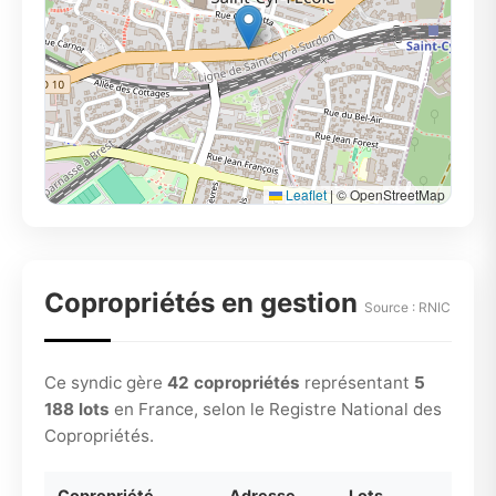
Leaflet
|
© OpenStreetMap
Copropriétés en gestion
Source : RNIC
Ce syndic gère
42 copropriétés
représentant
5
188 lots
en France, selon le Registre National des
Copropriétés.
Copropriété
Adresse
Lots
Pér