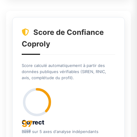
Score de Confiance
Coproly
Score calculé automatiquement à partir des
données publiques vérifiables (SIREN, RNIC,
avis, complétude du profil).
37
Correct
/100
Basé sur 5 axes d'analyse indépendants