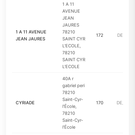
1 A 11
AVENUE
JEAN
JAURES
1 A 11 AVENUE
78210
172
DE_1949
JEAN JAURES
SAINT CYR
L'ECOLE,
78210
SAINT CYR
L'ECOLE
40A r
gabriel peri
78210
Saint-Cyr-
CYRIADE
170
DE_2001
l'École,
78210
Saint-Cyr-
l'École