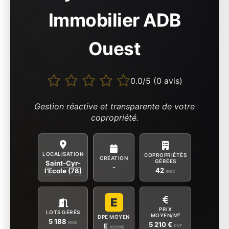
Immobilier ADB
Ouest
0.0/5 (0 avis)
Gestion réactive et transparente de votre
copropriété.
LOCALISATION
COPROPRIÉTÉS
CRÉATION
GÉRÉES
Saint-Cyr-
-
42
l'Ecole (78)
RNIC
E
PRIX
LOTS GÉRÉS
MOYEN/M²
DPE MOYEN
5 188
RNIC
5 210 €
E
DVF
ADEME