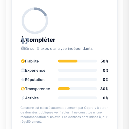
17
À compléter
/100
Basé sur 5 axes d'analyse indépendants
Fiabilité
50%
Expérience
0%
Réputation
0%
Transparence
30%
Activité
0%
Ce score est calculé automatiquement par Coproly à partir
de données publiques vérifiables. Il ne constitue ni une
recommandation ni un avis. Les données sont mises à jour
régulièrement.