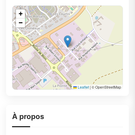
+
−
Leaflet
|
© OpenStreetMap
À propos