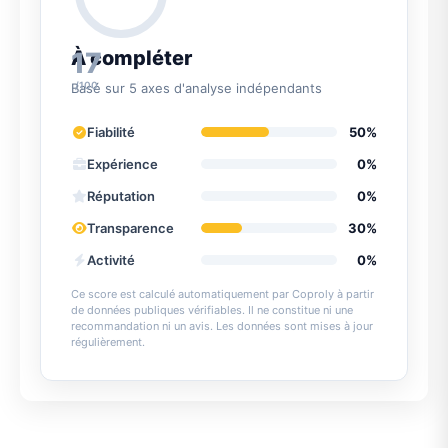
17
À compléter
/100
Basé sur 5 axes d'analyse indépendants
Fiabilité
50%
Expérience
0%
Réputation
0%
Transparence
30%
Activité
0%
Ce score est calculé automatiquement par Coproly à partir
de données publiques vérifiables. Il ne constitue ni une
recommandation ni un avis. Les données sont mises à jour
régulièrement.