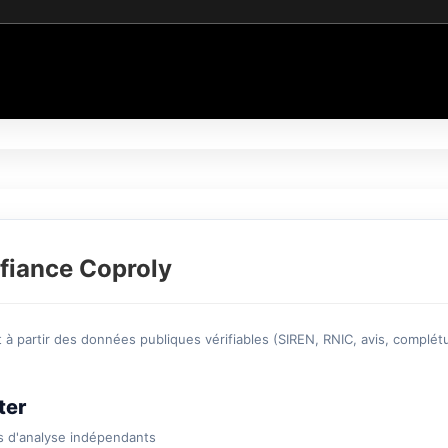
fiance Coproly
à partir des données publiques vérifiables (SIREN, RNIC, avis, complétu
ter
s d'analyse indépendants