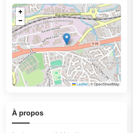
+
−
Leaflet
|
© OpenStreetMap
À propos