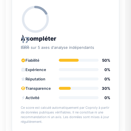
17
À compléter
/100
Basé sur 5 axes d'analyse indépendants
Fiabilité
50%
Expérience
0%
Réputation
0%
Transparence
30%
Activité
0%
Ce score est calculé automatiquement par Coproly à partir
de données publiques vérifiables. Il ne constitue ni une
recommandation ni un avis. Les données sont mises à jour
régulièrement.