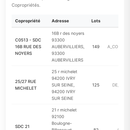
Copropriétés.
Copropriété
Adresse
Lots
Pér
16B r des noyers
C0513 - SDC
93300
16B RUE DES
AUBERVILLIERS,
149
A_COMPTE
NOYERS
93300
AUBERVILLIERS
25 r michelet
94200 IVRY
25/27 RUE
SUR SEINE,
125
DE_1994
MICHELET
94200 IVRY
SUR SEINE
21 r michelet
92100
Boulogne-
SDC 21
Billancourt,
82
AVANT