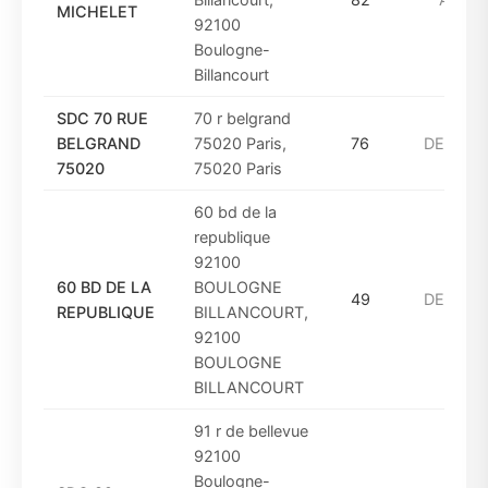
MICHELET
92100
Boulogne-
Billancourt
SDC 70 RUE
70 r belgrand
BELGRAND
75020 Paris,
76
DE_1949
75020
75020 Paris
60 bd de la
republique
92100
60 BD DE LA
BOULOGNE
49
DE_1975
REPUBLIQUE
BILLANCOURT,
92100
BOULOGNE
BILLANCOURT
91 r de bellevue
92100
Boulogne-