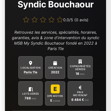
Syndic Bouchaour
0.0/5 (0 avis)
Retrouvez les services, spécialités, horaires,
garanties, avis & zone d'intervention du syndic
MSB My Syndic Bouchaour fondé en 2022 à
Paris 11e
COPROPRIÉTÉS
LOCALISATION
CRÉATION
GÉRÉES
Paris 11e
2022
18
RNIC
E
PRIX
LOTS GÉRÉS
MOYEN/M²
DPE MOYEN
788
RNIC
6 484 €
E
DVF
ADEME