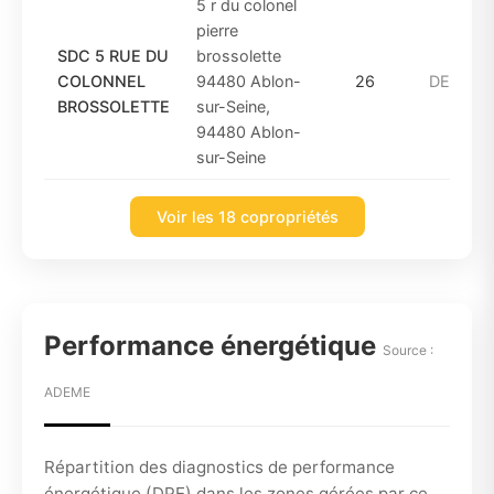
5 r du colonel
pierre
SDC 5 RUE DU
brossolette
COLONNEL
94480 Ablon-
26
DE_1949
BROSSOLETTE
sur-Seine,
94480 Ablon-
sur-Seine
Voir les 18 copropriétés
Performance énergétique
Source :
ADEME
Répartition des diagnostics de performance
énergétique (DPE) dans les zones gérées par ce