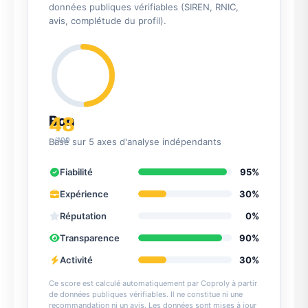
données publiques vérifiables (SIREN, RNIC,
avis, complétude du profil).
48
Bon
/100
Basé sur 5 axes d'analyse indépendants
Fiabilité
95%
Expérience
30%
Réputation
0%
Transparence
90%
Activité
30%
Ce score est calculé automatiquement par Coproly à partir
de données publiques vérifiables. Il ne constitue ni une
recommandation ni un avis. Les données sont mises à jour