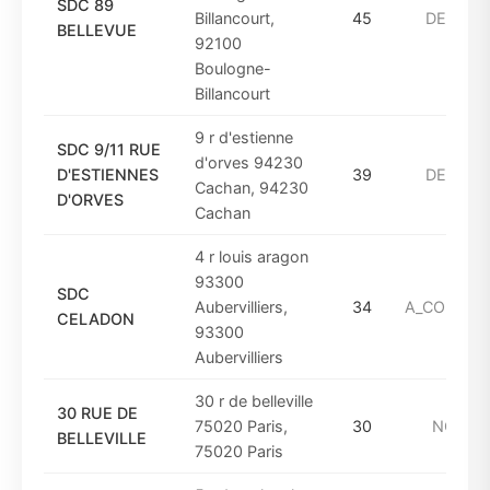
SDC 89
Billancourt,
45
DE_1975
BELLEVUE
92100
Boulogne-
Billancourt
9 r d'estienne
SDC 9/11 RUE
d'orves 94230
D'ESTIENNES
39
DE_1949
Cachan, 94230
D'ORVES
Cachan
4 r louis aragon
93300
SDC
Aubervilliers,
34
A_COMPTE
CELADON
93300
Aubervilliers
30 r de belleville
30 RUE DE
75020 Paris,
30
NON_C
BELLEVILLE
75020 Paris