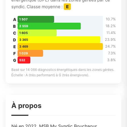
syndic. Classe moyenne :
E
A
10.7%
1 507
B
18.2%
2 559
C
11.4%
1 605
D
23.9%
3 365
E
24.7%
3 469
F
7.3%
1 029
G
3.8%
532
Basé sur 14 066 diagnostics énergétiques dans les zones gérées.
Échelle : A (très performant) à G (très énergivore).
À propos
Né en 2022, MSB My Syndic Bouchaour