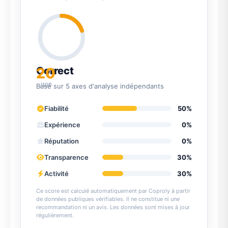
20
Correct
/100
Basé sur 5 axes d'analyse indépendants
Fiabilité
50%
Expérience
0%
Réputation
0%
Transparence
30%
Activité
30%
Ce score est calculé automatiquement par Coproly à partir
de données publiques vérifiables. Il ne constitue ni une
recommandation ni un avis. Les données sont mises à jour
régulièrement.