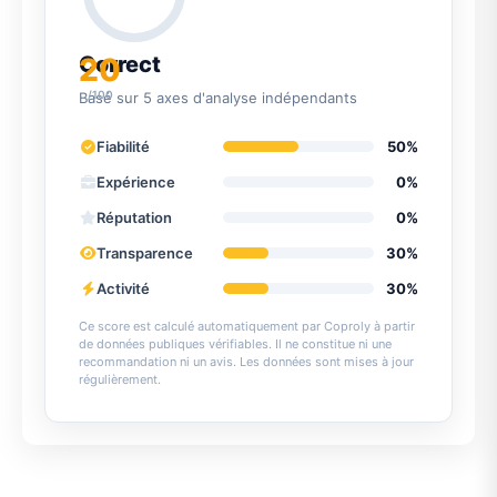
20
Correct
/100
Basé sur 5 axes d'analyse indépendants
Fiabilité
50%
Expérience
0%
Réputation
0%
Transparence
30%
Activité
30%
Ce score est calculé automatiquement par Coproly à partir
de données publiques vérifiables. Il ne constitue ni une
recommandation ni un avis. Les données sont mises à jour
régulièrement.