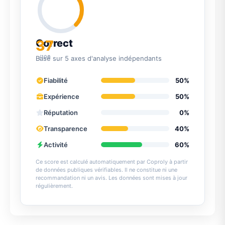
37
Correct
/100
Basé sur 5 axes d'analyse indépendants
Fiabilité
50%
Expérience
50%
Réputation
0%
Transparence
40%
Activité
60%
Ce score est calculé automatiquement par Coproly à partir
de données publiques vérifiables. Il ne constitue ni une
recommandation ni un avis. Les données sont mises à jour
régulièrement.