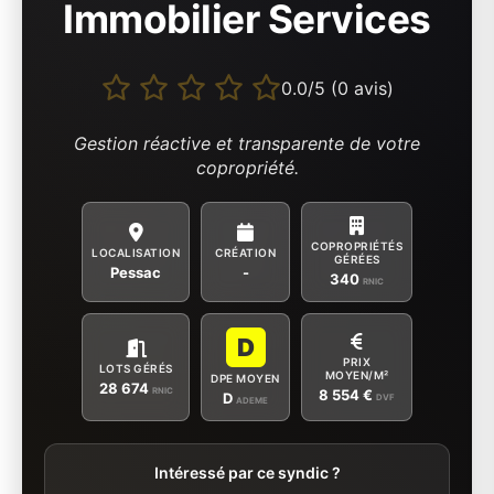
Immobilier Services
0.0/5 (0 avis)
Gestion réactive et transparente de votre
copropriété.
COPROPRIÉTÉS
LOCALISATION
CRÉATION
GÉRÉES
Pessac
-
340
RNIC
D
PRIX
LOTS GÉRÉS
MOYEN/M²
DPE MOYEN
28 674
RNIC
8 554 €
D
DVF
ADEME
Intéressé par ce syndic ?