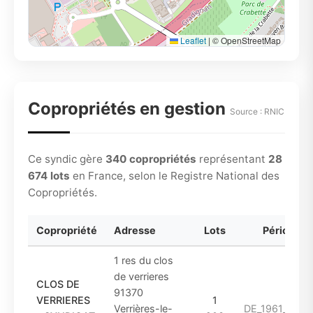
Leaflet
|
© OpenStreetMap
Copropriétés en gestion
Source : RNIC
Ce syndic gère
340 copropriétés
représentant
28
674 lots
en France, selon le Registre National des
Copropriétés.
Copropriété
Adresse
Lots
Période
1 res du clos
de verrieres
CLOS DE
91370
VERRIERES
1
Verrières-le-
DE_1961_A_19