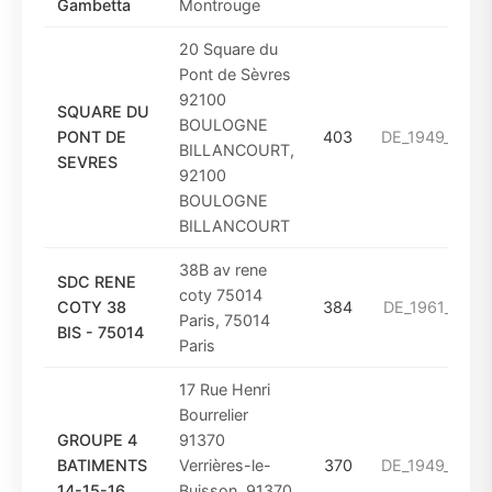
Gambetta
Montrouge
20 Square du
Pont de Sèvres
92100
SQUARE DU
BOULOGNE
PONT DE
403
DE_1949_A_19
BILLANCOURT,
SEVRES
92100
BOULOGNE
BILLANCOURT
38B av rene
SDC RENE
coty 75014
COTY 38
384
DE_1961_A_19
Paris, 75014
BIS - 75014
Paris
17 Rue Henri
Bourrelier
GROUPE 4
91370
BATIMENTS
Verrières-le-
370
DE_1949_A_19
14-15-16
Buisson, 91370