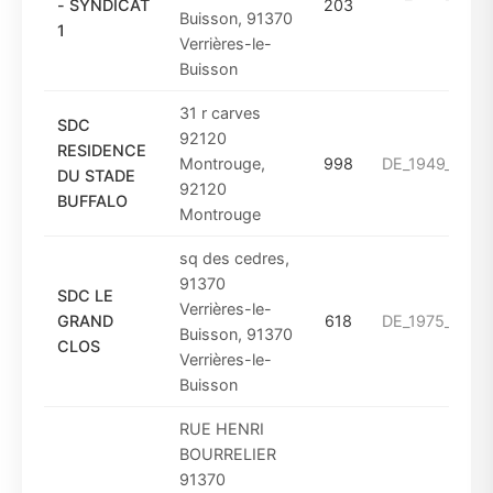
- SYNDICAT
203
Buisson, 91370
1
Verrières-le-
Buisson
31 r carves
SDC
92120
RESIDENCE
Montrouge,
998
DE_1949_A_19
DU STADE
92120
BUFFALO
Montrouge
sq des cedres,
91370
SDC LE
Verrières-le-
GRAND
618
DE_1975_A_19
Buisson, 91370
CLOS
Verrières-le-
Buisson
RUE HENRI
BOURRELIER
91370