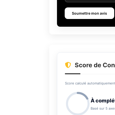
Soumettre mon avis
Score de Con
Score calculé automatiquement 
À complé
Basé sur 5 axe