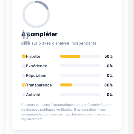
17
À compléter
/100
Basé sur 5 axes d'analyse indépendants
Fiabilité
50%
Expérience
0%
Réputation
0%
Transparence
30%
Activité
0%
Ce score est calculé automatiquement par Coproly à partir
de données publiques vérifiables. Il ne constitue ni une
recommandation ni un avis. Les données sont mises à jour
régulièrement.