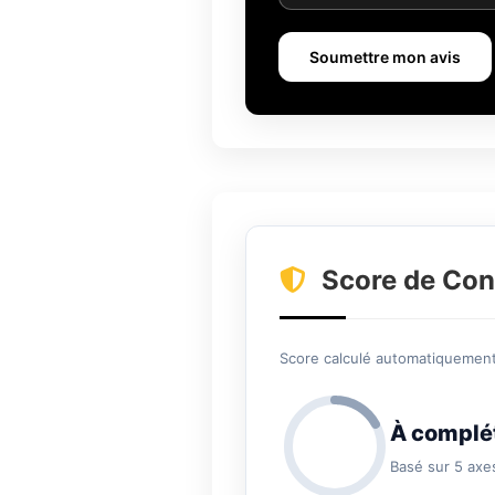
Soumettre mon avis
Score de Con
Score calculé automatiquement 
À complé
Basé sur 5 axe