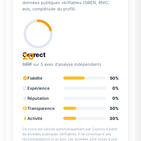
données publiques vérifiables (SIREN, RNIC,
avis, complétude du profil).
20
Correct
/100
Basé sur 5 axes d'analyse indépendants
Fiabilité
50%
Expérience
0%
Réputation
0%
Transparence
30%
Activité
30%
Ce score est calculé automatiquement par Coproly à partir
de données publiques vérifiables. Il ne constitue ni une
recommandation ni un avis. Les données sont mises à jour