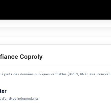
fiance Coproly
à partir des données publiques vérifiables (SIREN, RNIC, avis, complétu
ter
s d'analyse indépendants