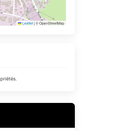
Leaflet
|
© OpenStreetMap
priétés.