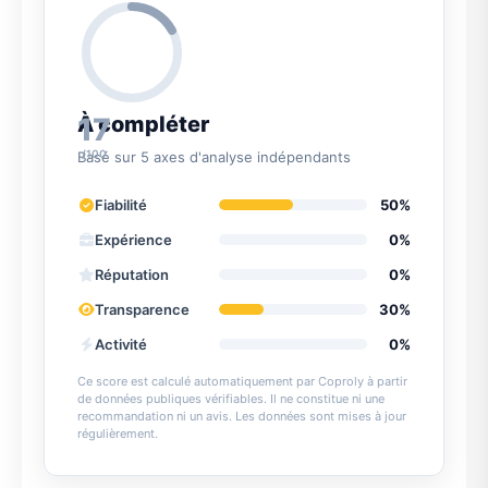
17
À compléter
/100
Basé sur 5 axes d'analyse indépendants
Fiabilité
50%
Expérience
0%
Réputation
0%
Transparence
30%
Activité
0%
Ce score est calculé automatiquement par Coproly à partir
de données publiques vérifiables. Il ne constitue ni une
recommandation ni un avis. Les données sont mises à jour
régulièrement.