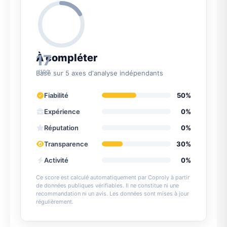
17
À compléter
/100
Basé sur 5 axes d'analyse indépendants
Fiabilité
50%
Expérience
0%
Réputation
0%
Transparence
30%
Activité
0%
Ce score est calculé automatiquement par Coproly à partir
de données publiques vérifiables. Il ne constitue ni une
recommandation ni un avis. Les données sont mises à jour
régulièrement.