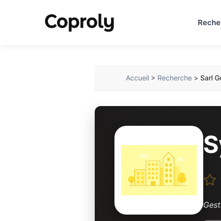
Reche
Accueil
>
Recherche
>
Sarl G
S
Gest