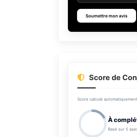
Soumettre mon avis
Score de Con
Score calculé automatiquement 
À complé
Basé sur 5 axe