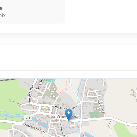
ne
oix