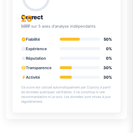
20
Correct
/100
Basé sur 5 axes d'analyse indépendants
Fiabilité
50%
Expérience
0%
Réputation
0%
Transparence
30%
Activité
30%
Ce score est calculé automatiquement par Coproly à partir
de données publiques vérifiables. Il ne constitue ni une
recommandation ni un avis. Les données sont mises à jour
régulièrement.