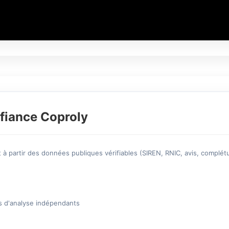
fiance Coproly
à partir des données publiques vérifiables (SIREN, RNIC, avis, complétu
s d'analyse indépendants