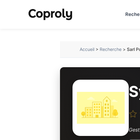
Reche
Accueil
>
Recherche
>
Sarl P
S
Gest