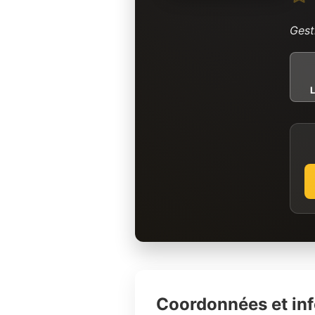
Gest
L
Coordonnées et in