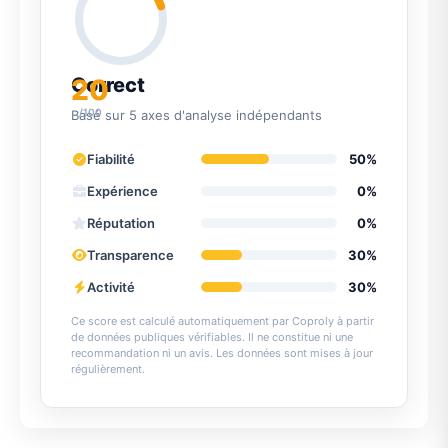
20
Correct
/100
Basé sur 5 axes d'analyse indépendants
Fiabilité
50%
Expérience
0%
Réputation
0%
Transparence
30%
Activité
30%
Ce score est calculé automatiquement par Coproly à partir
de données publiques vérifiables. Il ne constitue ni une
recommandation ni un avis. Les données sont mises à jour
régulièrement.