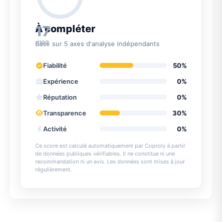
17
À compléter
/100
Basé sur 5 axes d'analyse indépendants
Fiabilité
50%
Expérience
0%
Réputation
0%
Transparence
30%
Activité
0%
Ce score est calculé automatiquement par Coproly à partir
de données publiques vérifiables. Il ne constitue ni une
recommandation ni un avis. Les données sont mises à jour
régulièrement.