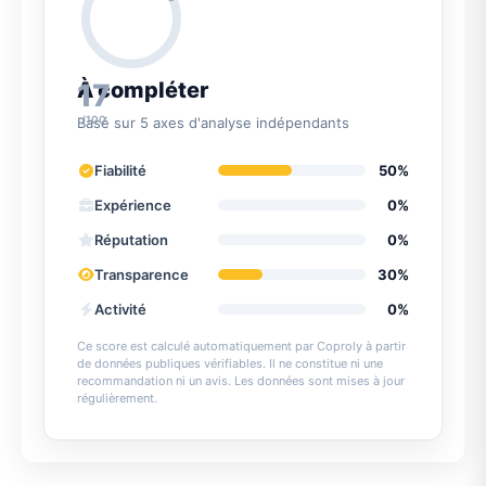
17
À compléter
/100
Basé sur 5 axes d'analyse indépendants
Fiabilité
50%
Expérience
0%
Réputation
0%
Transparence
30%
Activité
0%
Ce score est calculé automatiquement par Coproly à partir
de données publiques vérifiables. Il ne constitue ni une
recommandation ni un avis. Les données sont mises à jour
régulièrement.