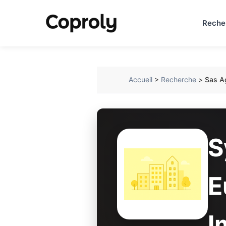
Reche
Accueil
>
Recherche
>
Sas A
S
E
I