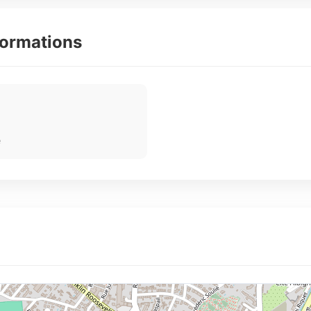
formations
e