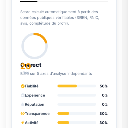
Score calculé automatiquement à partir des
données publiques vérifiables (SIREN, RNIC,
avis, complétude du profil).
20
Correct
/100
Basé sur 5 axes d'analyse indépendants
Fiabilité
50%
Expérience
0%
Réputation
0%
Transparence
30%
Activité
30%