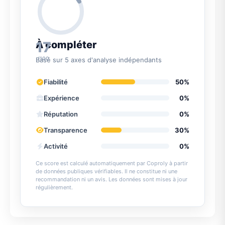
17
À compléter
/100
Basé sur 5 axes d'analyse indépendants
Fiabilité
50%
Expérience
0%
Réputation
0%
Transparence
30%
Activité
0%
Ce score est calculé automatiquement par Coproly à partir
de données publiques vérifiables. Il ne constitue ni une
recommandation ni un avis. Les données sont mises à jour
régulièrement.