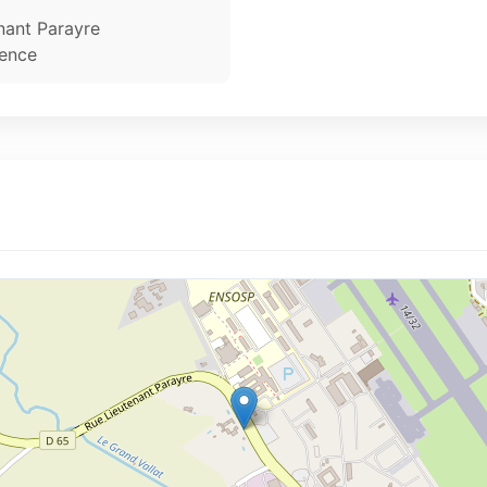
nant Parayre
ence