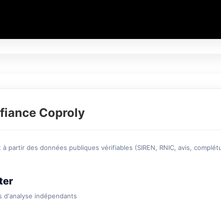
fiance Coproly
à partir des données publiques vérifiables (SIREN, RNIC, avis, complétu
ter
s d'analyse indépendants