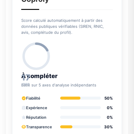
Score calculé automatiquement à partir des
données publiques vérifiables (SIREN, RNIC,
avis, complétude du profil).
17
À compléter
/100
Basé sur 5 axes d'analyse indépendants
Fiabilité
50%
Expérience
0%
Réputation
0%
Transparence
30%